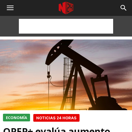
NOTICIAS
24
HORAS
ECONOMÍA
NOTICIAS 24 HORAS
OPEP+ evalúa aumento