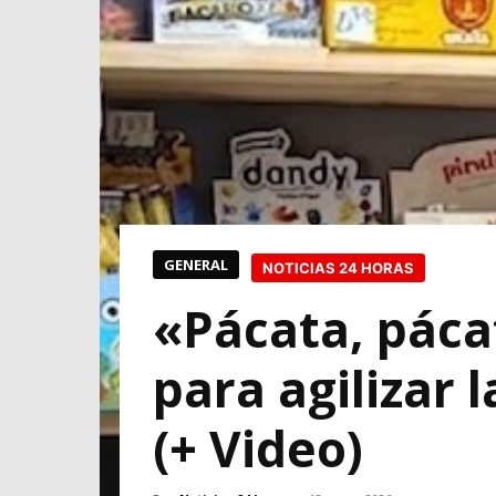
GENERAL
NOTICIAS 24 HORAS
«Pácata, páca
para agilizar 
(+ Video)