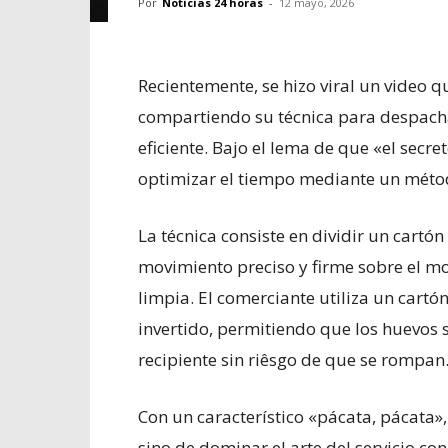
Por
Noticias 24 horas
-
12 mayo, 2026
Recientemente, se hizo viral un video 
compartiendo su técnica para despach
eficiente. Bajo el lema de que «el sec
optimizar el tiempo mediante un métod
La técnica consiste en dividir un cartó
movimiento preciso y firme sobre el 
limpia. El comerciante utiliza un cartó
invertido, permitiendo que los huevos
recipiente sin riêsgo de que se rompan
Con un característico «pácata, pácata», 
sino de dominar el arte del servicio c