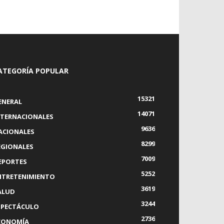
ATEGORÍA POPULAR
15321
ENERAL
14071
NTERNACIONALES
9636
ACIONALES
8299
EGIONALES
7009
EPORTES
5252
NTRETENIMIENTO
3619
ALUD
3244
SPECTÁCULO
2736
CONOMÍA