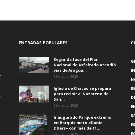
ENTRADAS POPULARES
C
Segunda fase del Plan
G
Nacional de Asfaltado atendió
vías de Aragua...
I
r
25 marzo, 2025
N
Iglesia de Chacao se prepara
R
para recibir al Nazareno de
,
D
San...
26 marzo, 2025
E
S
Inaugurado Parque extremo
en Barquisimeto «Daniel
E
Dhers» con más de 11...
E
23 marzo, 2025