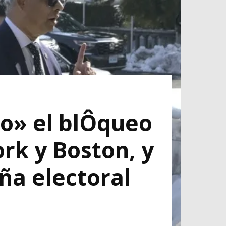
co» el blÔqueo
rk y Boston, y
ña electoral