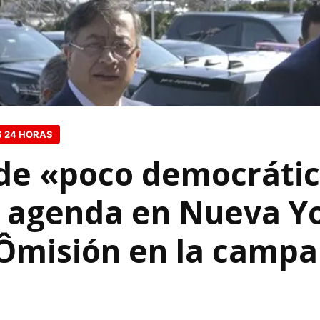
S 24 HORAS
a de «poco democráti
u agenda en Nueva Yo
Ômisión en la campa