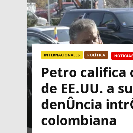
INTERNACIONALES
POLÍTICA
NOTICIA
Petro calific
de EE.UU. a s
denÛncia intr
colombiana