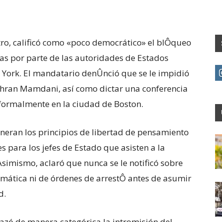
tro, calificó como «poco democrático» el blÔqueo
cas por parte de las autoridades de Estados
a York. El mandatario denÛnció que se le impidió
Zohran Mamdani, así como dictar una conferencia
 formalmente en la ciudad de Boston.
lneran los principios de libertad de pensamiento
s para los jefes de Estado que asisten a la
simismo, aclaró que nunca se le notificó sobre
omática ni de órdenes de arrestÔ antes de asumir
d.
hazó de manera categórica la intromisión del