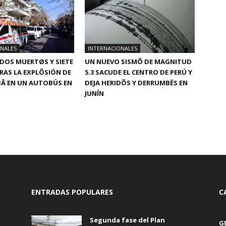
ONALES
INTERNACIONALES
DOS MUERTØS Y SIETE
UN NUEVO SISMÕ DE MAGNITUD
RAS LA EXPLÕSIÓN DE
5.3 SACUDE EL CENTRO DE PERÚ Y
Â EN UN AUTOBÚS EN
DEJA HERIDÕS Y DERRUMBËS EN
JUNÍN
ENTRADAS POPULARES
C
Segunda fase del Plan
G