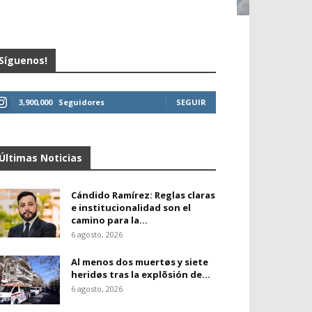
Síguenos!
3,900,000
Seguidores
SEGUIR
Últimas Noticias
Cándido Ramírez: Reglas claras
e institucionalidad son el
camino para la...
6 agosto, 2026
Al menos dos muertøs y siete
heridøs tras la explõsión de...
6 agosto, 2026