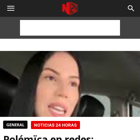
NOTICIAS
24
HORAS
GENERAL
NOTICIAS 24 HORAS
Polémïca en redes: