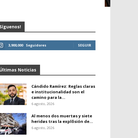
Síguenos!
3,900,000
Seguidores
SEGUIR
Últimas Noticias
Cándido Ramírez: Reglas claras
e institucionalidad son el
camino para la...
6 agosto, 2026
Al menos dos muertøs y siete
heridøs tras la explõsión de...
6 agosto, 2026