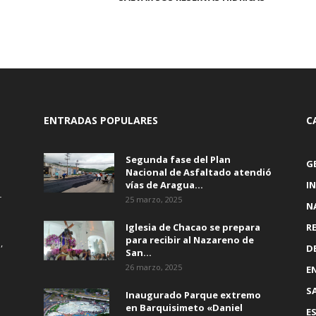
ENTRADAS POPULARES
C
Segunda fase del Plan
G
Nacional de Asfaltado atendió
vías de Aragua...
I
r
25 marzo, 2025
N
Iglesia de Chacao se prepara
R
para recibir al Nazareno de
,
D
San...
26 marzo, 2025
E
S
Inaugurado Parque extremo
en Barquisimeto «Daniel
E