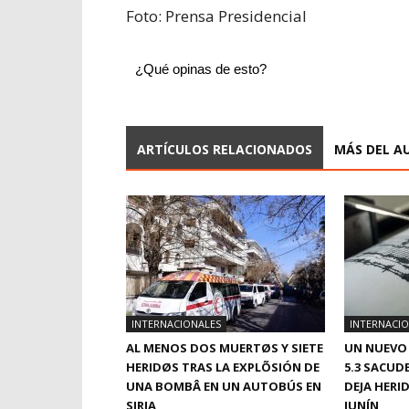
Foto: Prensa Presidencial
¿Qué opinas de esto?
ARTÍCULOS RELACIONADOS
MÁS DEL A
INTERNACIONALES
INTERNACI
AL MENOS DOS MUERTØS Y SIETE
UN NUEVO
HERIDØS TRAS LA EXPLÕSIÓN DE
5.3 SACUDE
UNA BOMBÂ EN UN AUTOBÚS EN
DEJA HERI
SIRIA
JUNÍN