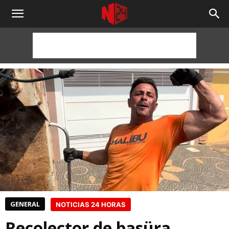
NOTICIAS
24
HORAS
GENERAL
NOTICIAS 24 HORAS
Recolector de basüra