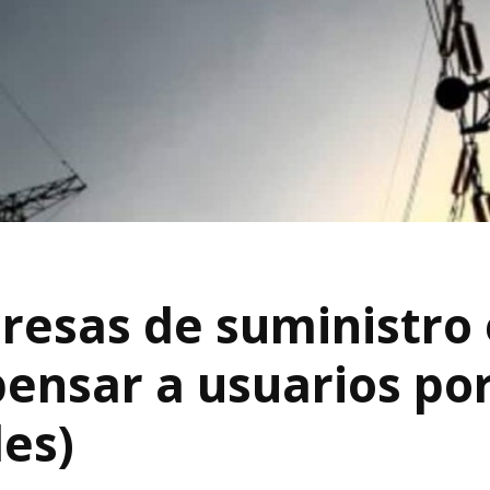
esas de suministro 
nsar a usuarios po
les)