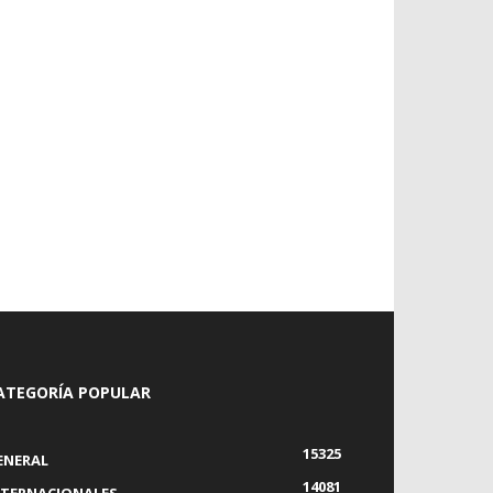
ATEGORÍA POPULAR
15325
ENERAL
14081