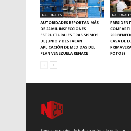
NACIONALES
NACIONALE
AUTORIDADES REPORTAN MÁS
PRESIDENT
DE 22 MIL INSPECCIONES
COMPARTI
ESTRUCTURALES TRAS SISMÖS
200 BENEF
DE JUNIO Y DESTACAN
CASA DE L
APLICACIÓN DE MEDIDAS DEL
PRIMAVERA
PLAN VENEZUELA RENACE
FOTOS)
Somos un equipo de trabajo enfocado en llevar a