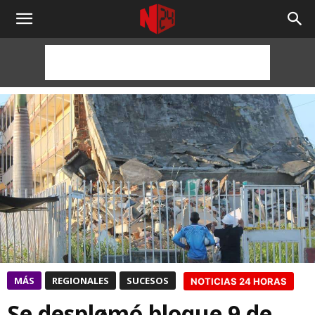
NOTICIAS
24
HORAS
MÁS
REGIONALES
SUCESOS
NOTICIAS 24 HORAS
Se desplømó bloque 9 de