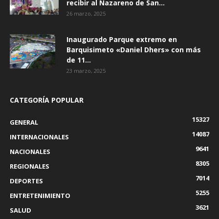
recibir al Nazareno de San...
26 marzo, 2025
Inaugurado Parque extremo en
Barquisimeto «Daniel Dhers» con más
de 11...
23 marzo, 2025
CATEGORÍA POPULAR
15327
GENERAL
14087
INTERNACIONALES
9641
NACIONALES
8305
REGIONALES
7014
DEPORTES
5255
ENTRETENIMIENTO
3621
SALUD