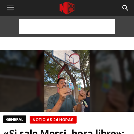
NOTICIAS
24
HORAS
GENERAL
NOTICIAS 24 HORAS
«Si sale Messi, hora libre»: