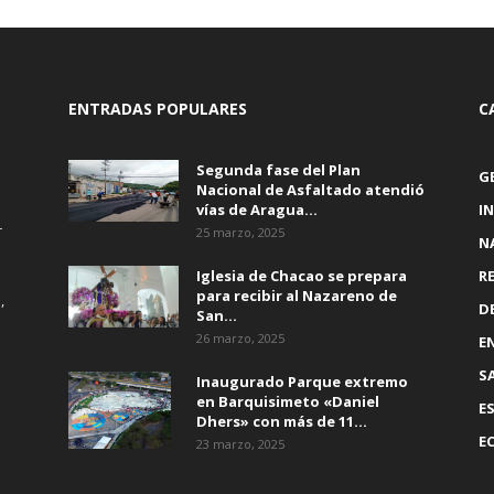
ENTRADAS POPULARES
C
Segunda fase del Plan
G
Nacional de Asfaltado atendió
vías de Aragua...
I
r
25 marzo, 2025
N
Iglesia de Chacao se prepara
R
para recibir al Nazareno de
,
D
San...
26 marzo, 2025
E
S
Inaugurado Parque extremo
en Barquisimeto «Daniel
E
Dhers» con más de 11...
E
23 marzo, 2025