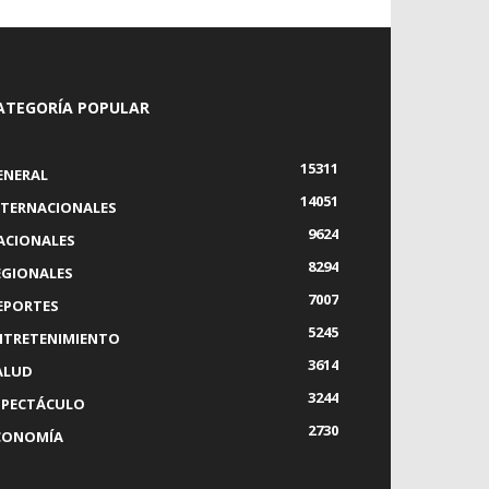
ATEGORÍA POPULAR
15311
ENERAL
14051
NTERNACIONALES
9624
ACIONALES
8294
EGIONALES
7007
EPORTES
5245
NTRETENIMIENTO
3614
ALUD
3244
SPECTÁCULO
2730
CONOMÍA