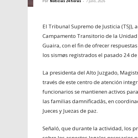
Por
Noticias 24 horas
-
7 julio, 2026
El Tribunal Supremo de Justicia (TSJ), 
Campamento Transitorio de la Unidad 
Guaira, con el fin de ofrecer respuesta
los sismøs registrados el pasado 24 de 
La presidenta del Alto Juzgado, Magistr
través de este centro de atención integra
funcionarios se mantienen activos par
las familias damnificadâs, en coordinac
Jueces y Juezas de paz.
Señaló, que durante la actividad, los pr
sobre los aspectos legales necesarios p