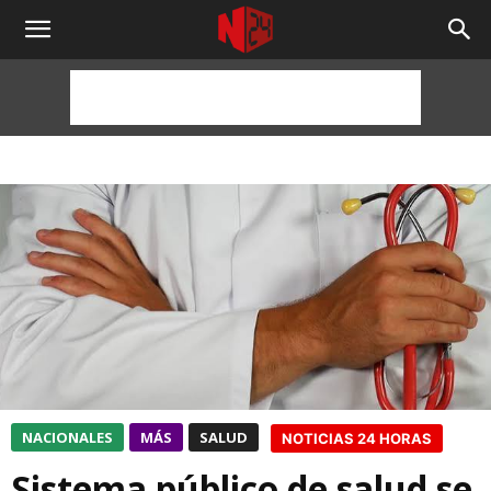
NOTICIAS
24
HORAS
NACIONALES
MÁS
SALUD
NOTICIAS 24 HORAS
Sistema público de salud se