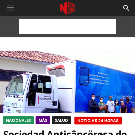
NOTICIAS
24
HORAS
NACIONALES
MÁS
SALUD
NOTICIAS 24 HORAS
Sociedad Anticâncërøsa de