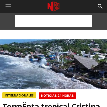
NOTICIAS
24
HORAS
INTERNACIONALES
NOTICIAS 24 HORAS
TormËnta tropical Cristina