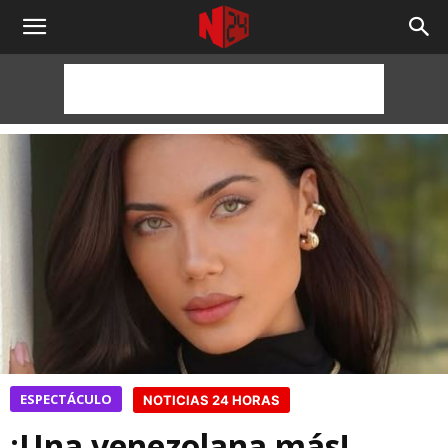
NOTICIAS
24
HORAS
ESPECTÁCULO
NOTICIAS 24 HORAS
¡Una venezolana más!