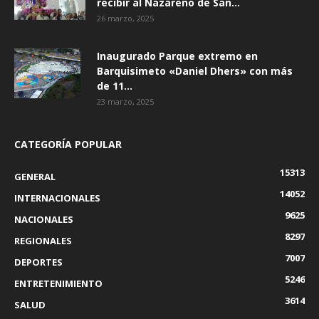
recibir al Nazareno de San...
26 marzo, 2025
Inaugurado Parque extremo en
Barquisimeto «Daniel Dhers» con más
de 11...
23 marzo, 2025
CATEGORÍA POPULAR
15313
GENERAL
14052
INTERNACIONALES
9625
NACIONALES
8297
REGIONALES
7007
DEPORTES
5246
ENTRETENIMIENTO
3614
SALUD