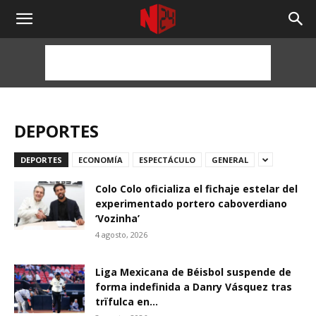
NOTICIAS
24
HORAS
DEPORTES
DEPORTES
ECONOMÍA
ESPECTÁCULO
GENERAL
Colo Colo oficializa el fichaje estelar del
experimentado portero caboverdiano
‘Vozinha’
4 agosto, 2026
Liga Mexicana de Béisbol suspende de
forma indefinida a Danry Vásquez tras
trïfulca en...