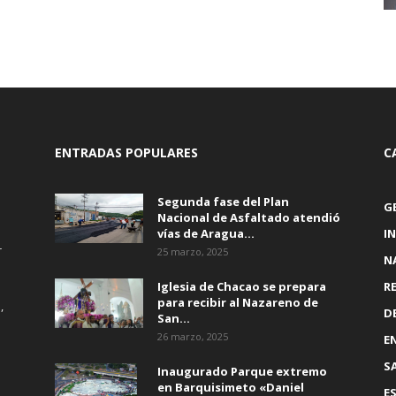
ENTRADAS POPULARES
C
Segunda fase del Plan
G
Nacional de Asfaltado atendió
vías de Aragua...
I
r
25 marzo, 2025
N
Iglesia de Chacao se prepara
R
para recibir al Nazareno de
,
D
San...
26 marzo, 2025
E
S
Inaugurado Parque extremo
en Barquisimeto «Daniel
E