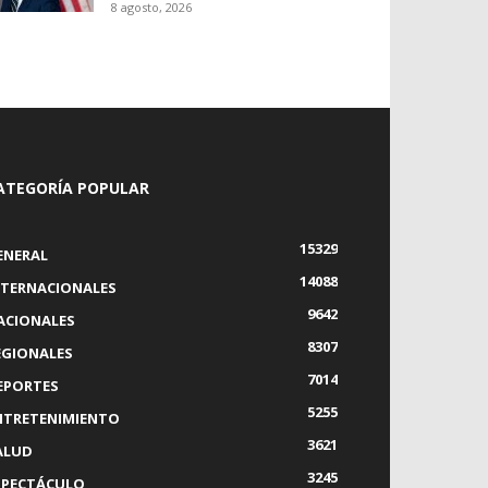
8 agosto, 2026
ATEGORÍA POPULAR
15329
ENERAL
14088
NTERNACIONALES
9642
ACIONALES
8307
EGIONALES
7014
EPORTES
5255
NTRETENIMIENTO
3621
ALUD
3245
SPECTÁCULO