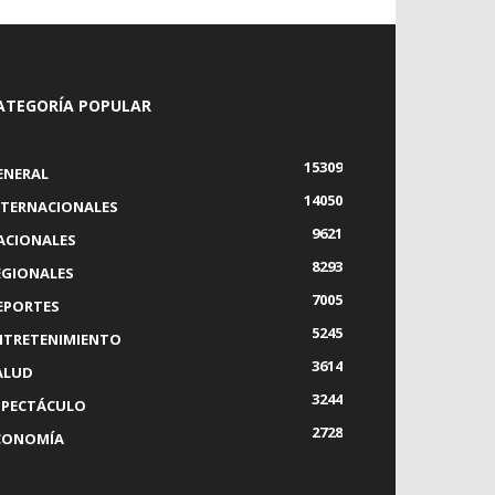
ATEGORÍA POPULAR
15309
ENERAL
14050
NTERNACIONALES
9621
ACIONALES
8293
EGIONALES
7005
EPORTES
5245
NTRETENIMIENTO
3614
ALUD
3244
SPECTÁCULO
2728
CONOMÍA