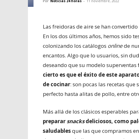
Por
Noticias 24 horas
-
11 noviembre, 2022
Las freidoras de aire se han convertid
En los dos últimos años, hemos sido tes
colonizando los catálogos
online
de num
encantos. Algo que lo usuarios, sin du
deseando que su modelo superventas fa
cierto es que el éxito de este aparat
de cocinar
: son pocas las recetas que s
perfecto hasta alitas de pollo, entre otr
Más allá de los clásicos esperables par
preparar
snacks
deliciosos, como pal
saludables
que las que compramos en b