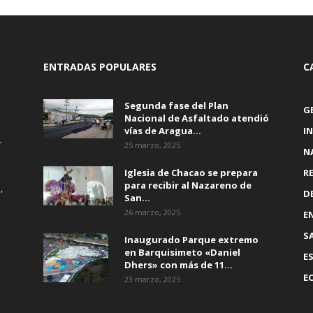
ENTRADAS POPULARES
C
Segunda fase del Plan
G
Nacional de Asfaltado atendió
vías de Aragua...
I
r
25 marzo, 2025
N
Iglesia de Chacao se prepara
R
para recibir al Nazareno de
,
D
San...
26 marzo, 2025
E
S
Inaugurado Parque extremo
en Barquisimeto «Daniel
E
Dhers» con más de 11...
E
23 marzo, 2025