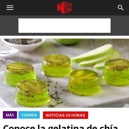
NOTICIAS
24
HORAS
MÁS
COMIDA
NOTICIAS 24 HORAS
Conoce la gelatina de chía,