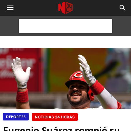
NOTICIAS
24
HORAS
DEPORTES
NOTICIAS 24 HORAS
Eugenio Suárez rompió su