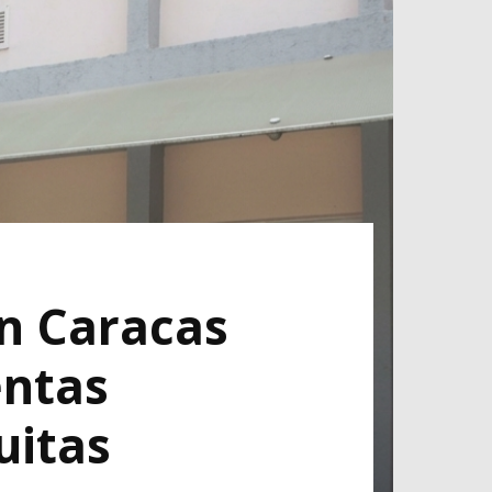
en Caracas
entas
uitas