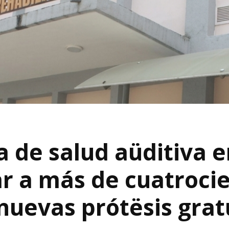
a de salud aüditiva 
ar a más de cuatroci
nuevas prótësis grat