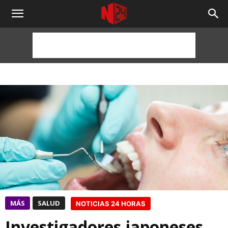
NOTICIAS
24
HORAS
MÁS
SALUD
NOTICIAS 24 HORAS
Investigadores japoneses