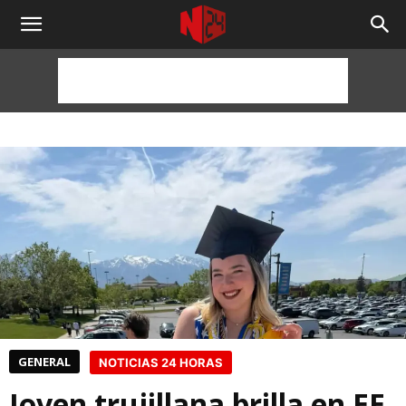
NOTICIAS
24
HORAS
GENERAL
NOTICIAS 24 HORAS
Joven trujillana brilla en EE.