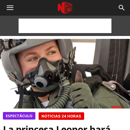
NOTICIAS
24
HORAS
ESPECTÁCULO
NOTICIAS 24 HORAS
La princesa Leonor hará