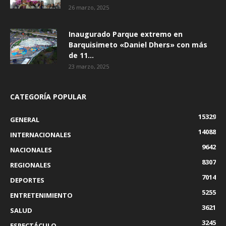
26 marzo, 2025
Inaugurado Parque extremo en
Barquisimeto «Daniel Dhers» con más
de 11...
23 marzo, 2025
CATEGORÍA POPULAR
15329
GENERAL
14088
INTERNACIONALES
9642
NACIONALES
8307
REGIONALES
7014
DEPORTES
5255
ENTRETENIMIENTO
3621
SALUD
3245
ESPECTÁCULO