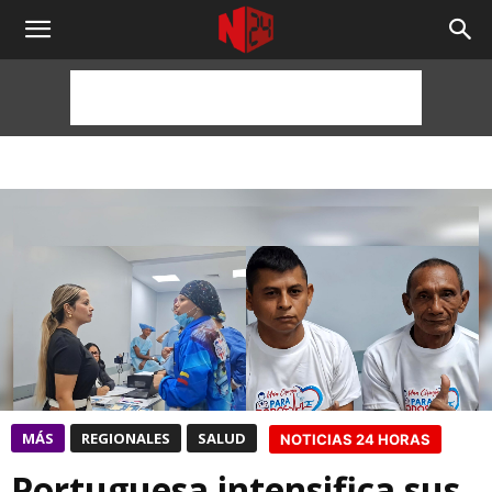
NOTICIAS
24
HORAS
MÁS
REGIONALES
SALUD
NOTICIAS 24 HORAS
Portuguesa intensifica sus