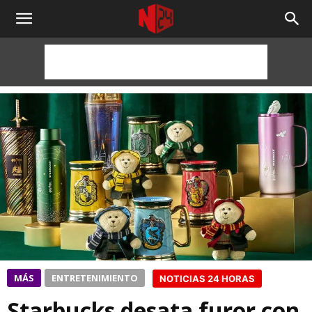
NOTICIAS
24
HORAS
MÁS
ENTRETENIMIENTO
NOTICIAS 24 HORAS
Starbucks desata furor con