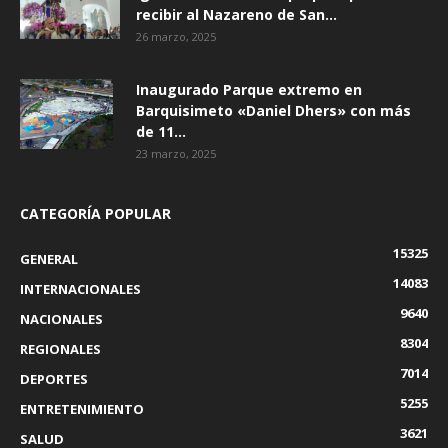
recibir al Nazareno de San...
26 marzo, 2025
Inaugurado Parque extremo en
Barquisimeto «Daniel Dhers» con más
de 11...
23 marzo, 2025
CATEGORÍA POPULAR
15325
GENERAL
14083
INTERNACIONALES
9640
NACIONALES
8304
REGIONALES
7014
DEPORTES
5255
ENTRETENIMIENTO
3621
SALUD