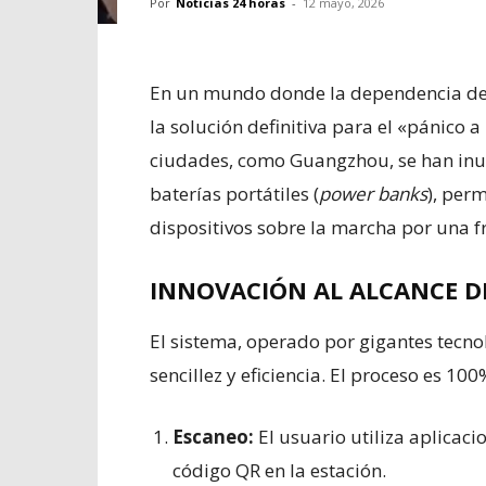
Por
Noticias 24 horas
-
12 mayo, 2026
En un mundo donde la dependencia del
la solución definitiva para el «pánico a 
ciudades, como Guangzhou, se han inun
baterías portátiles (
power banks
), per
dispositivos sobre la marcha por una f
INNOVACIÓN AL ALCANCE D
El sistema, operado por gigantes tecn
sencillez y eficiencia. El proceso es 100
Escaneo:
El usuario utiliza aplica
código QR en la estación.