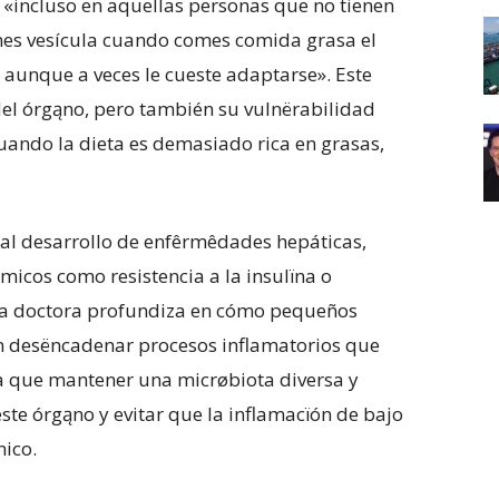
 «incluso en aquellas personas que no tienen
ienes vesícula cuando comes comida grasa el
, aunque a veces le cueste adaptarse». Este
el órgąno, pero también su vulnërabilidad
uando la dieta es demasiado rica en grasas,
 al desarrollo de enfêrmêdades hepáticas,
micos como resistencia a la insulïna o
 La doctora profundiza en cómo pequeños
n desëncadenar procesos inflamatorios que
ca que mantener una micrøbiota diversa y
ste órgąno y evitar que la inflamacïón de bajo
nico.