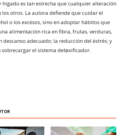
 y hígado es tan estrecha que cualquier alteración
 los otros. La autora defiende que cuidar el
cøhol o los excësos, sino en adoptar hábitos que
a alimentación rica en fibra, frutas, verduras,
 descanso adecuado; la reducción del ëstrés; y
 sobrecargar el sistema detøxificador.
UTOR