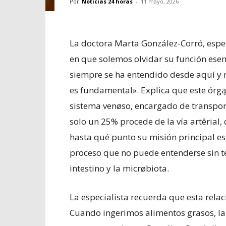
Por
Noticias 24 horas
-
11 mayo, 2026
La doctora Marta González-Corró, especi
en que solemos olvidar su función ese
siempre se ha entendido desde aquí y 
es fundamental». Explica que este órgąn
sistema venøso, encargado de transpor
solo un 25% procede de la vía artêrial, 
hasta qué punto su misión principal es 
proceso que no puede entenderse sin te
intestino y la micrøbiota.
La especialista recuerda que esta relac
Cuando ingerimos alimentos grasos, la ve