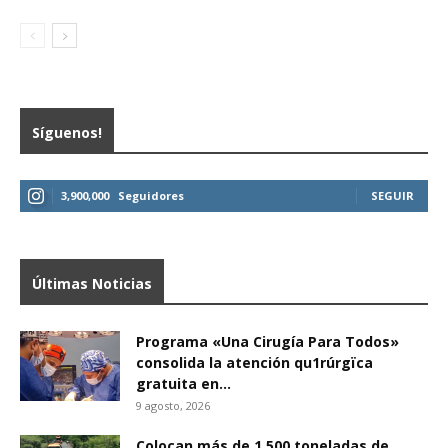
Síguenos!
3,900,000
Seguidores
SEGUIR
Últimas Noticias
Programa «Una Cirugía Para Todos»
consolida la atención qu1rúrgïca
gratuita en...
9 agosto, 2026
Colocan más de 1.500 toneladas de