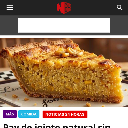
NOTICIAS
24
HORAS
MÁS
COMIDA
NOTICIAS 24 HORAS
Pay de jojoto natural sin