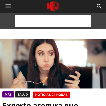
NOTICIAS
24
HORAS
MÁS
SALUD
NOTICIAS 24 HORAS
Experto asegura que