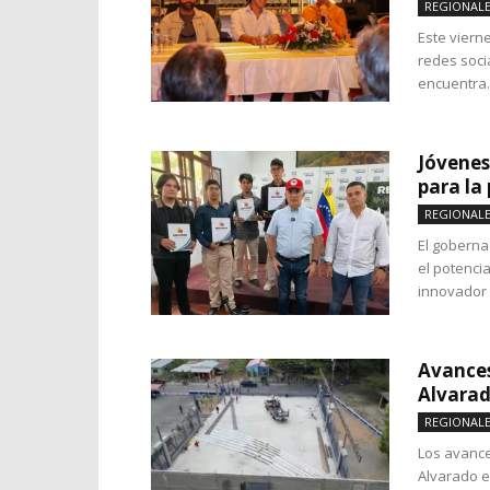
REGIONAL
Este viern
redes soci
encuentra..
Jóvenes
para la
REGIONAL
El goberna
el potencia
innovador p
Avances
Alvarad
REGIONAL
Los avance
Alvarado e