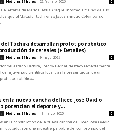
Noticias 24 horas
-
22 febrero, 2025
ES
0
es el Alcalde de Mérida Jesús Araque, informó a través de sus
ales que el Matadör tachirense Jesús Enrique Colombo, se
.
 del Táchira desarrollan prototipo robótico
 producción de cereales (+ Detalles)
Noticias 24 horas
-
9 mayo, 2026
ES
0
dor del estado Táchira, Freddy Bernal, destacó recientemente
l de la juventud científica local tras la presentación de un
rototipo robótico...
 en la nueva cancha del liceo José Ovidio
o potencian el deporte y...
Noticias 24 horas
-
19 marzo, 2025
ES
0
s en la construcción de la nueva cancha del Liceo José Ovidio
n Tucupido, son una muestra palpable del compromiso del