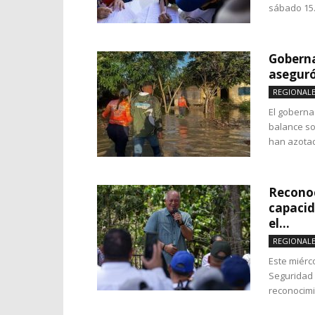
sábado 15.
Goberna
aseguró
REGIONAL
El goberna
balance so
han azotado
Reconoc
capacid
el...
REGIONAL
Este miérco
Seguridad 
reconocimie