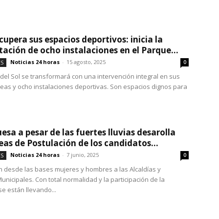
cupera sus espacios deportivos: inicia la
itación de ocho instalaciones en el Parque...
Noticias 24 horas
-
15 agosto, 2025
ES
0
 del Sol se transformará con una intervención integral en sus
reas y ocho instalaciones deportivas. Son espacios dignos para
esa a pesar de las fuertes lluvias desarolla
as de Postulación de los candidatos...
Noticias 24 horas
-
7 junio, 2025
ES
0
n desde las bases mujeres y hombres a las Alcaldías y
unicipales. Con total normalidad y la participación de la
 se están llevando...