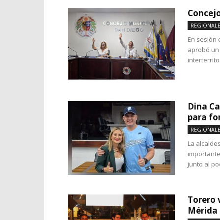
Concejo
REGIONAL
En sesión 
aprobó un 
interterritor
Dina Ca
para fo
REGIONAL
La alcalde
importante
junto al po
Torero 
Mérida p