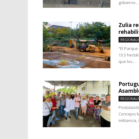
gobierno...
Zulia re
rehabil
REGIONAL
“El Parque
13.5 hectá
que los...
Portugu
Asamble
REGIONAL
Postulació
Concejos M
militancia,