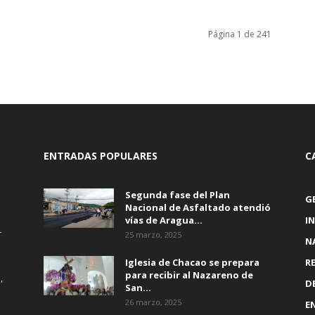
Página 1 de 241
ENTRADAS POPULARES
C
Segunda fase del Plan
G
Nacional de Asfaltado atendió
vías de Aragua...
I
r
25 marzo, 2025
N
Iglesia de Chacao se prepara
R
para recibir al Nazareno de
,
D
San...
26 marzo, 2025
E