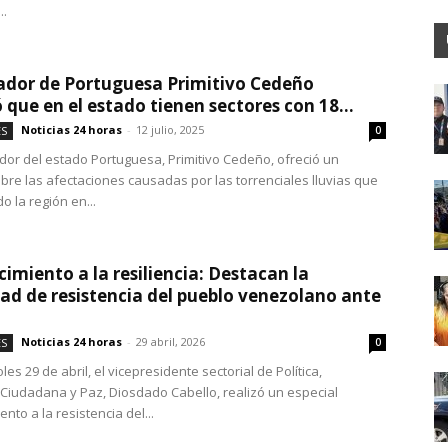
..
dor de Portuguesa Primitivo Cedeño
 que en el estado tienen sectores con 18...
Noticias 24 horas
-
12 julio, 2025
ES
0
dor del estado Portuguesa, Primitivo Cedeño, ofreció un
bre las afectaciones causadas por las torrenciales lluvias que
 la región en...
imiento a la resiliencia: Destacan la
ad de resistencia del pueblo venezolano ante
Noticias 24 horas
-
29 abril, 2026
ES
0
les 29 de abril, el vicepresidente sectorial de Política,
Ciudadana y Paz, Diosdado Cabello, realizó un especial
nto a la resistencia del...