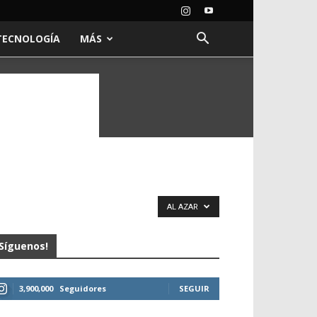
TECNOLOGÍA
MÁS
AL AZAR
Síguenos!
3,900,000
Seguidores
SEGUIR