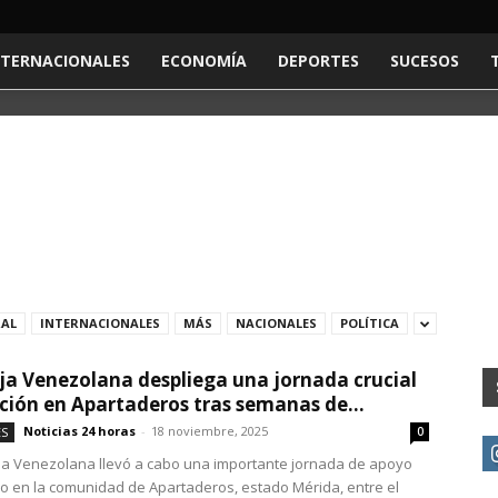
NTERNACIONALES
ECONOMÍA
DEPORTES
SUCESOS
RAL
INTERNACIONALES
MÁS
NACIONALES
POLÍTICA
ja Venezolana despliega una jornada crucial
ción en Apartaderos tras semanas de...
Noticias 24 horas
-
18 noviembre, 2025
ES
0
ja Venezolana llevó a cabo una importante jornada de apoyo
o en la comunidad de Apartaderos, estado Mérida, entre el