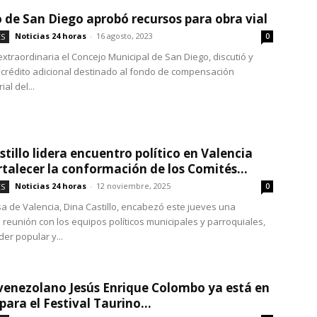
 de San Diego aprobó recursos para obra vial
Noticias 24 horas
-
16 agosto, 2023
ES
0
extraordinaria el Concejo Municipal de San Diego, discutió y
crédito adicional destinado al fondo de compensación
ial del...
stillo lidera encuentro político en Valencia
rtalecer la conformación de los Comités...
Noticias 24 horas
-
12 noviembre, 2025
ES
0
sa de Valencia, Dina Castillo, encabezó este jueves una
 reunión con los equipos políticos municipales y parroquiales,
der popular y...
venezolano Jesús Enrique Colombo ya está en
ara el Festival Taurino...